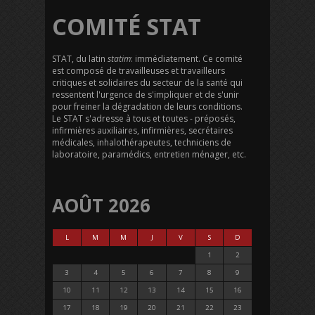
COMITÉ STAT
STAT, du latin
statim
: immédiatement. Ce comité
est composé de travailleuses et travailleurs
critiques et solidaires du secteur de la santé qui
ressentent l'urgence de s'impliquer et de s'unir
pour freiner la dégradation de leurs conditions.
Le STAT s'adresse à tous et toutes - préposés,
infirmières auxiliaires, infirmières, secrétaires
médicales, inhalothérapeutes, techniciens de
laboratoire, paramédics, entretien ménager, etc.
AOÛT 2026
L
M
M
J
V
S
D
1
2
3
4
5
6
7
8
9
10
11
12
13
14
15
16
17
18
19
20
21
22
23