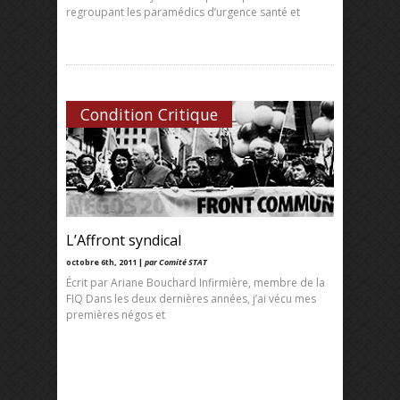
regroupant les paramédics d’urgence santé et
Condition Critique
L’Affront syndical
octobre 6th, 2011 |
par Comité STAT
Écrit par Ariane Bouchard Infirmière, membre de la
FIQ Dans les deux dernières années, j’ai vécu mes
premières négos et