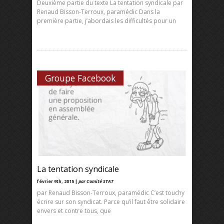
Deuxième partie du texte La tentation syndicale par
Renaud Bisson-Terroux, paramédic Dans la
première partie, j’abordais les difficultés pour un
Groupe Facebook
La tentation syndicale
février 9th, 2015 |
par Comité STAT
par Renaud Bisson-Terroux, paramédic C’est touchy
écrire sur son syndicat. Parce qu’il faut être solidaire
envers et contre tous, que