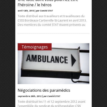
l’héroïne / le héros
avril 12th, 2013 |
par Comité STAT
Texte distribué aux travailleurs et travailleuses du
CSSS Bordeaux-Cartierville-St-Laurent en avril 2013.
Des membres du comité STAT étaient présents au
Témoignages
Négociations des paramédics
septembre 20th, 2012 |
par Comité STAT
Texte distribué les 11 et 12 septembre 2012 avant
l’assemblée du syndicat du préhospitalier-CSN