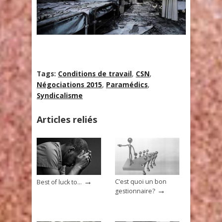
Tags:
Conditions de travail
,
CSN
,
Négociations 2015
,
Paramédics
,
Syndicalisme
Articles reliés
→
C’est quoi un bon
Best of luck to…
→
gestionnaire?