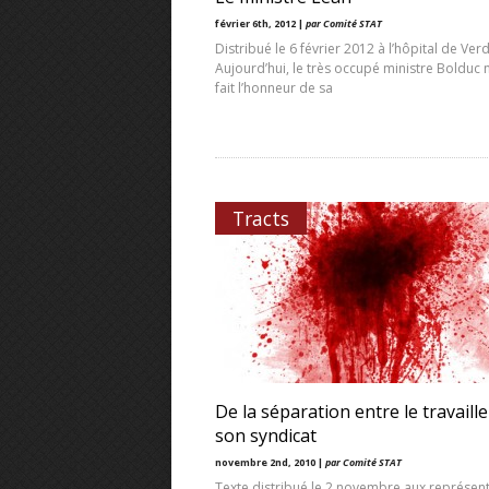
février 6th, 2012 |
par Comité STAT
Distribué le 6 février 2012 à l’hôpital de Ver
Aujourd’hui, le très occupé ministre Bolduc
fait l’honneur de sa
Tracts
De la séparation entre le travaille
son syndicat
novembre 2nd, 2010 |
par Comité STAT
Texte distribué le 2 novembre aux représen