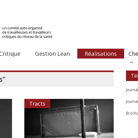
Critique
Gestion Lean
Réalisations
Che
→
Té
s"
Journa
Journa
Tracts
Brochu