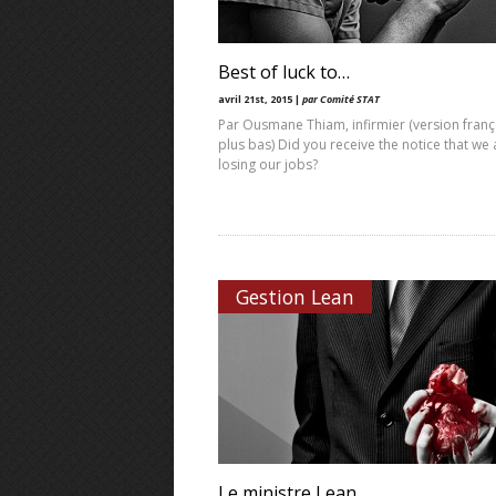
Best of luck to…
avril 21st, 2015 |
par Comité STAT
Par Ousmane Thiam, infirmier (version franç
plus bas) Did you receive the notice that we a
losing our jobs?
Gestion Lean
Le ministre Lean