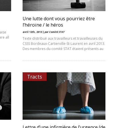
Une lutte dont vous pourriez être
l’héroïne / le héros
aise
avril 12th, 2013 |
par Comité STAT
re all
Texte distribué aux travailleurs et travailleuses du
CSSS Bordeaux-Cartierville-St-Laurent en avril 2013.
Des membres du comité STAT étaient présents au
Tracts
Lettre d’une infirmière de l’urgence (de