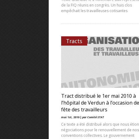
de la FIQ réunis en congrès. Un huis clos
empêchait les travailleuses cotisantes
Tracts
Tract distribué le 1er mai 2010 à
l’hôpital de Verdun à l’occasion de
fête des travailleurs
mai 1st, 2010 |
par Comité STAT
Ce texte a été distribué alors que nous étio
négociations pour le renouvellement de nos
conventions collectives. Le gouvernement