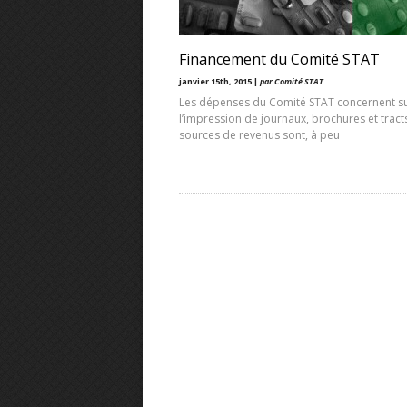
Financement du Comité STAT
janvier 15th, 2015 |
par Comité STAT
Les dépenses du Comité STAT concernent s
l’impression de journaux, brochures et tract
sources de revenus sont, à peu