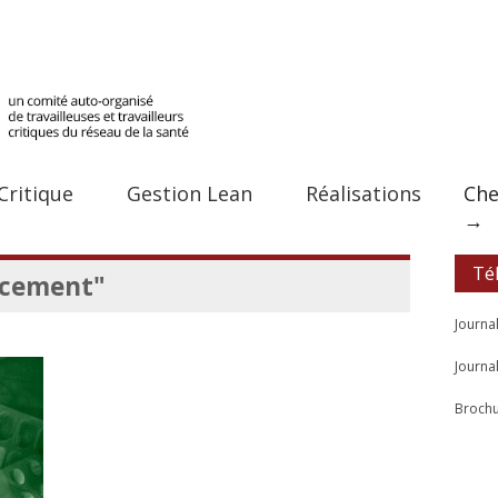
Critique
Gestion Lean
Réalisations
Che
→
Té
ncement"
Journa
Journa
Brochu