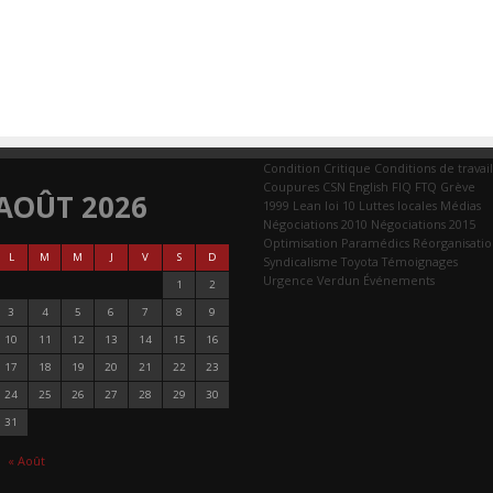
Condition Critique
Conditions de travail
Coupures
CSN
English
FIQ
FTQ
Grève
AOÛT 2026
1999
Lean
loi 10
Luttes locales
Médias
Négociations 2010
Négociations 2015
Optimisation
Paramédics
Réorganisati
L
M
M
J
V
S
D
Syndicalisme
Toyota
Témoignages
Urgence
Verdun
Événements
1
2
3
4
5
6
7
8
9
10
11
12
13
14
15
16
17
18
19
20
21
22
23
24
25
26
27
28
29
30
31
« Août