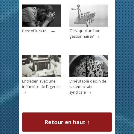
→
C’est quoi un bon
Best of luck to…
→
gestionnaire?
Entretien avec une
L’inévitable déclin de
infirmière de l’agence
la démocratie
→
→
syndicale
Retour en haut ↑