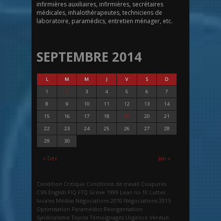
infirmières auxiliaires, infirmières, secrétaires
médicales, inhalothérapeutes, techniciens de
laboratoire, paramédics, entretien ménager, etc.
SEPTEMBRE 2014
L
M
M
J
V
S
D
1
2
3
4
5
6
7
8
9
10
11
12
13
14
15
16
17
18
19
20
21
22
23
24
25
26
27
28
29
30
« Déc
Jan »
Condition Critique
Conditions de travail
Coupures
CSN
English
FIQ
FTQ
Grève 1999
Lean
loi 10
Luttes
locales
Médias
Négociations 2010
Négociations 2015
Optimisation
Paramédics
Réorganisation
Syndicalisme
Toyota
Témoignages
Urgence
Verdun