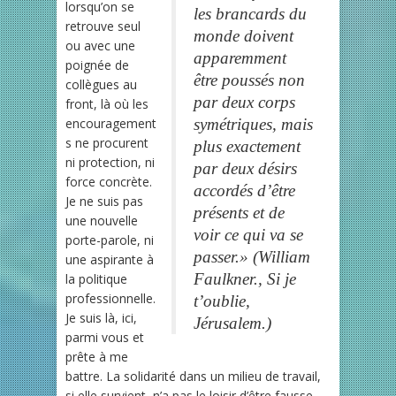
lorsqu’on se
les brancards du
retrouve seul
monde doivent
ou avec une
apparemment
poignée de
être poussés non
collègues au
par deux corps
front, là où les
encouragement
symétriques, mais
s ne procurent
plus exactement
ni protection, ni
par deux désirs
force concrète.
accordés d’être
Je ne suis pas
présents et de
une nouvelle
voir ce qui va se
porte-parole, ni
passer.
»
(William
une aspirante à
Faulkner.,
Si je
la politique
professionnelle.
t’oublie,
Je suis là, ici,
Jérusalem
.)
parmi vous et
prête à me
battre. La solidarité dans un milieu de travail,
si elle survient, n’a pas le loisir d’être fausse.