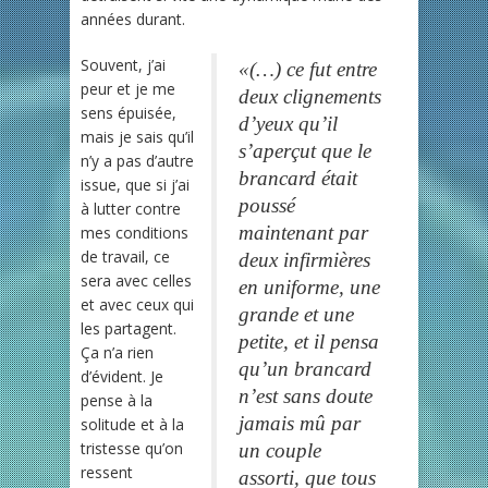
années durant.
Souvent, j’ai
«
(…) ce fut entre
peur et je me
deux clignements
sens épuisée,
d’yeux qu’il
mais je sais qu’il
s’aperçut que le
n’y a pas d’autre
brancard était
issue, que si j’ai
poussé
à lutter contre
maintenant par
mes conditions
de travail, ce
deux infirmières
sera avec celles
en uniforme, une
et avec ceux qui
grande et une
les partagent.
petite, et il pensa
Ça n’a rien
qu’un brancard
d’évident. Je
n’est sans doute
pense à la
jamais mû par
solitude et à la
tristesse qu’on
un couple
ressent
assorti, que tous