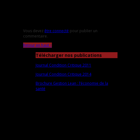
Laisser un commentaire
Vous devez
être connecté
pour publier un
commentaire.
Retour en haut ↑
Télécharger nos publications
Journal Condition Critique 2011
Journal Condition Critique 2014
Brochure Gestion Lean : l’économie de la
santé
Comité STAT
STAT, du latin
statim
: immédiatement. Ce comité
est composé de travailleuses et travailleurs
critiques et solidaires du secteur de la santé qui
ressentent l'urgence de s'impliquer et de s'unir
pour freiner la dégradation de leurs conditions.
Le STAT s'adresse à tous et toutes - préposés,