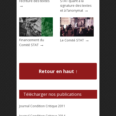
l’écriture des textes
STAT quant à la
→
signature des textes
→
et à l’anonymat
→
Financement du
Le Comité STAT
→
Comité STAT
Retour en haut ↑
Télécharger nos publications
Journal Condition Critique 2011
Journal Condition Critique 2014