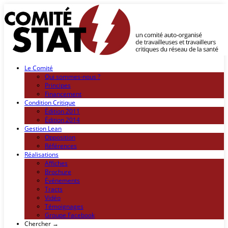
Le Comité
Qui sommes-nous ?
Principes
Financement
Condition Critique
Édition 2011
Édition 2014
Gestion Lean
Opposition
Références
Réalisations
Affiches
Brochure
Événements
Tracts
Vidéo
Témoignages
Groupe Facebook
Chercher →