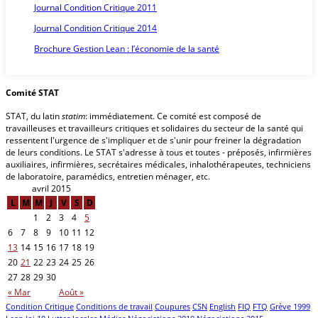
Journal Condition Critique 2011
Journal Condition Critique 2014
Brochure Gestion Lean : l’économie de la santé
Comité STAT
STAT, du latin
statim
: immédiatement. Ce comité est composé de
travailleuses et travailleurs critiques et solidaires du secteur de la santé qui
ressentent l'urgence de s'impliquer et de s'unir pour freiner la dégradation
de leurs conditions. Le STAT s'adresse à tous et toutes - préposés, infirmières
auxiliaires, infirmières, secrétaires médicales, inhalothérapeutes, techniciens
de laboratoire, paramédics, entretien ménager, etc.
avril 2015
L
M
M
J
V
S
D
1
2
3
4
5
6
7
8
9
10
11
12
13
14
15
16
17
18
19
20
21
22
23
24
25
26
27
28
29
30
« Mar
Août »
Condition Critique
Conditions de travail
Coupures
CSN
English
FIQ
FTQ
Grève 1999