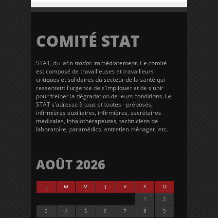
COMITÉ STAT
STAT, du latin
statim
: immédiatement. Ce comité
est composé de travailleuses et travailleurs
critiques et solidaires du secteur de la santé qui
ressentent l'urgence de s'impliquer et de s'unir
pour freiner la dégradation de leurs conditions. Le
STAT s'adresse à tous et toutes - préposés,
infirmières auxiliaires, infirmières, secrétaires
médicales, inhalothérapeutes, techniciens de
laboratoire, paramédics, entretien ménager, etc.
AOÛT 2026
L
M
M
J
V
S
D
1
2
3
4
5
6
7
8
9